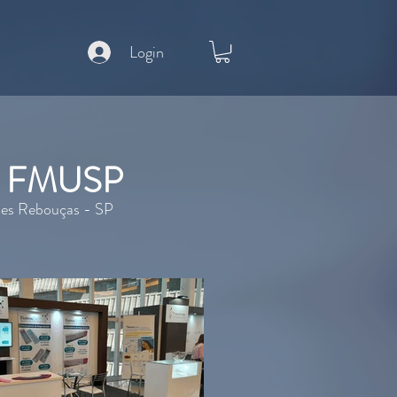
Login
 da FMUSP
ões Rebouças - SP