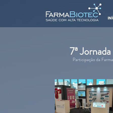
INÍ
7ª Jornad
Participação da Farma